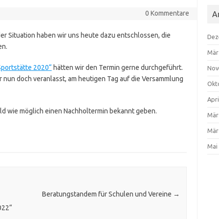
0 Kommentare
A
r Situation haben wir uns heute dazu entschlossen, die
Dez
en.
Mär
portstätte 2020“
hätten wir den Termin gerne durchgeführt.
Nov
r nun doch veranlasst, am heutigen Tag auf die Versammlung
Okt
Apri
ald wie möglich einen Nachholtermin bekannt geben.
Mär
Mär
Mai
Beratungstandem für Schulen und Vereine
→
022“